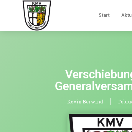
Start
Aktu
Verschiebun
Generalversa
Kevin Berwind
Februa